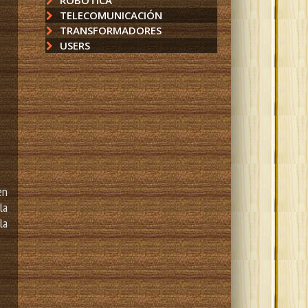
ROBÓTICA
TELECOMUNICACIÓN
TRANSFORMADORES
USERS
en
la
la