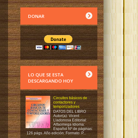
DONAR
LO QUE SE ESTA
DESCARGANDO HOY
Circuitos básicos de
contactores y
temporizadores
DATOS DEL LIBRO
Autor(a): Vicent
Lladonosa Editorial:
Alfaomega Idioma:
Español Nº de páginas:
126 págs. Año edición: Formato: P...