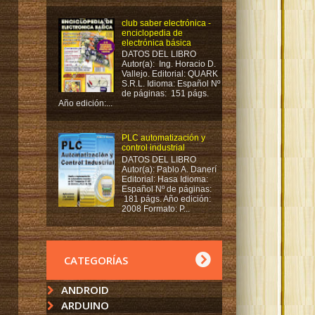
club saber electrónica -
enciclopedia de
electrónica básica
DATOS DEL LIBRO
Autor(a): Ing. Horacio D.
Vallejo. Editorial: QUARK
S.R.L. Idioma: Español Nº
de páginas: 151 págs.
Año edición:...
PLC automatización y
control industrial
DATOS DEL LIBRO
Autor(a): Pablo A. Danerí
Editorial: Hasa Idioma:
Español Nº de páginas:
181 págs. Año edición:
2008 Formato: P...
CATEGORÍAS
ANDROID
ARDUINO