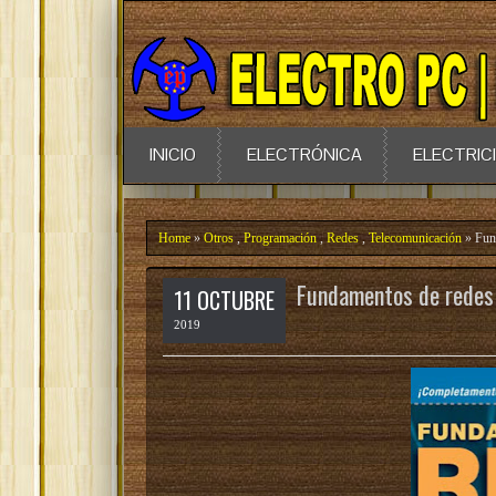
INICIO
ELECTRÓNICA
ELECTRIC
Home
»
Otros
,
Programación
,
Redes
,
Telecomunicación
» Fun
Fundamentos de redes
11 OCTUBRE
2019