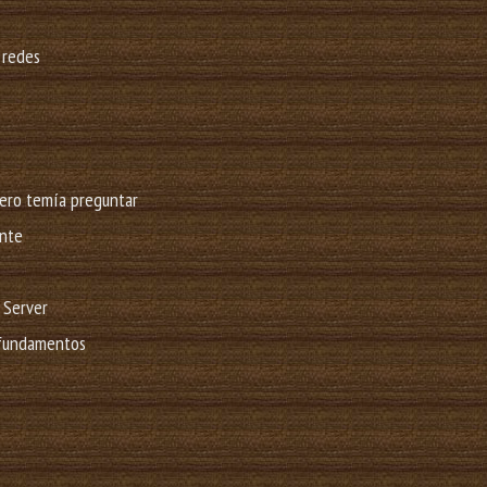
 redes
pero temía preguntar
ente
 Server
 fundamentos