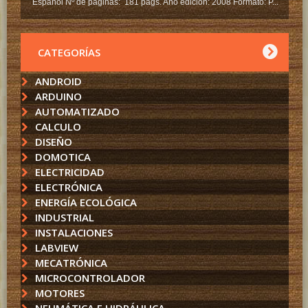
Español Nº de páginas: 181 págs. Año edición: 2008 Formato: P...
CATEGORÍAS
ANDROID
ARDUINO
AUTOMATIZADO
CALCULO
DISEÑO
DOMOTICA
ELECTRICIDAD
ELECTRÓNICA
ENERGÍA ECOLÓGICA
INDUSTRIAL
INSTALACIONES
LABVIEW
MECATRÓNICA
MICROCONTROLADOR
MOTORES